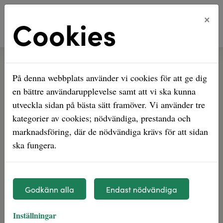
×
Cookies
Hem
Mina sidor
På denna webbplats använder vi cookies för att ge dig
Mina sidor
en bättre användarupplevelse samt att vi ska kunna
utveckla sidan på bästa sätt framöver. Vi använder tre
Mobilt BankID
Lösenord
kategorier av cookies; nödvändiga, prestanda och
marknadsföring, där de nödvändiga krävs för att sidan
ska fungera.
Starta Mobilt BankID
Godkänn alla
Endast nödvändiga
Mobilt BankId på annan enhet
Inställningar