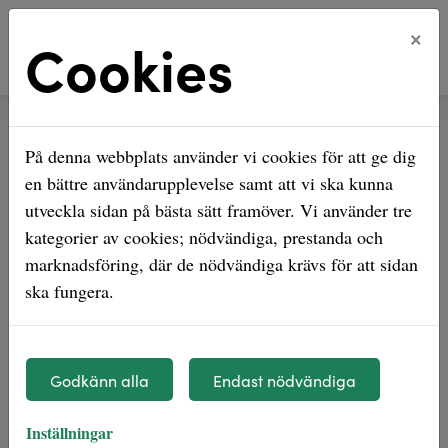
×
Cookies
Hem
Mina sidor
På denna webbplats använder vi cookies för att ge dig
Mina sidor
en bättre användarupplevelse samt att vi ska kunna
utveckla sidan på bästa sätt framöver. Vi använder tre
Mobilt BankID
Lösenord
kategorier av cookies; nödvändiga, prestanda och
marknadsföring, där de nödvändiga krävs för att sidan
ska fungera.
Starta Mobilt BankID
Godkänn alla
Endast nödvändiga
Mobilt BankId på annan enhet
Inställningar