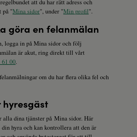
regelbundet att du har rätt adress och
 på "
Mina sidor
", under "
Min profil
".
ka göra en felanmälan
n, logga in på Mina sidor och följ
älan är akut, ring direkt till vårt
 61 00
.
 felanmälningar om du har flera olika fel och
r hyresgäst
 alla dina tjänster på Mina sidor. Här
e din hyra och kan kontrollera att den är
r och använda bytestorget för att till