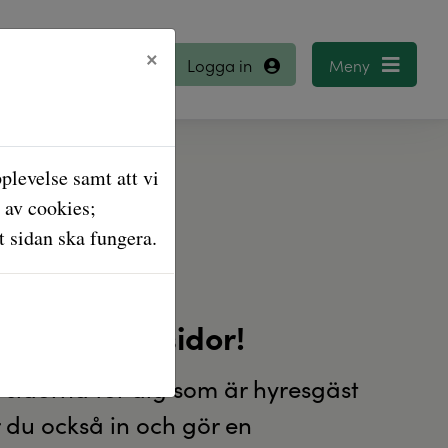
×
Logga in
plevelse samt att vi
 av cookies;
 sidan ska fungera.
l nya Mina sidor!
 sidorna för dig som är hyresgäst
 du också in och gör en