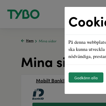
Cooki
Hem
Mina sidor
På denna webbplats 
ska kunna utveckla 
Mina sidor
nödvändiga, prestan
Godkänn alla
Mobilt BankID
L