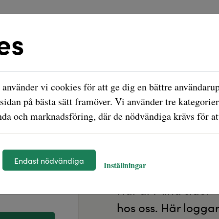
es
använder vi cookies för att ge dig en bättre användarup
sidan på bästa sätt framöver. Vi använder tre kategorier
da och marknadsföring, där de nödvändiga krävs för att
Välkommen til
Endast nödvändiga
ösenord
Inställningar
Här är Mina sidor -
hos oss. Här loggar