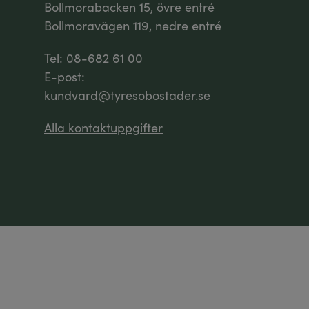
Bollmorabacken 15, övre entré
Bollmoravägen 119, nedre entré
Tel: 08-682 61 00
E-post:
kundvard@tyresobostader.se
Alla kontaktuppgifter