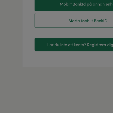
Mobilt BankId på annan enh
Starta Mobilt BankID
Har du inte ett konto? Registrera dig