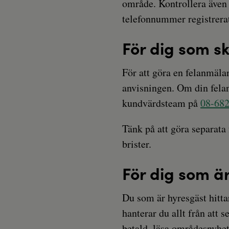
område. Kontrollera även 
telefonnummer registrerat
För dig som s
För att göra en felanmäla
anvisningen. Om din felanm
kundvärdsteam på
08-682
Tänk på att göra separata
brister.
För dig som ä
Du som är hyresgäst hittar
hanterar du allt från att s
betald, läsa områdesnyhete