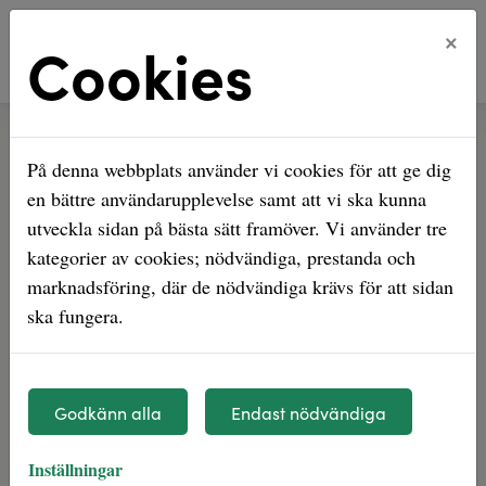
×
Cookies
Hem
Jobba hos oss
På denna webbplats använder vi cookies för att ge dig
Jobba hos oss
en bättre användarupplevelse samt att vi ska kunna
utveckla sidan på bästa sätt framöver. Vi använder tre
I vår strävan efter att placera våra
kategorier av cookies; nödvändiga, prestanda och
hyresgäster i första rummet är våra
marknadsföring, där de nödvändiga krävs för att sidan
medarbetare och rekryteringar viktiga
ska fungera.
nycklar. Det är du som medarbetare som
förenklar vardagen för en rad Tyresöbor. I
utbyte får du bra villkor, kollegor som ser dig
Godkänn alla
Endast nödvändiga
och en organisation som är i ständig
Inställningar
utveckling, och du med den.