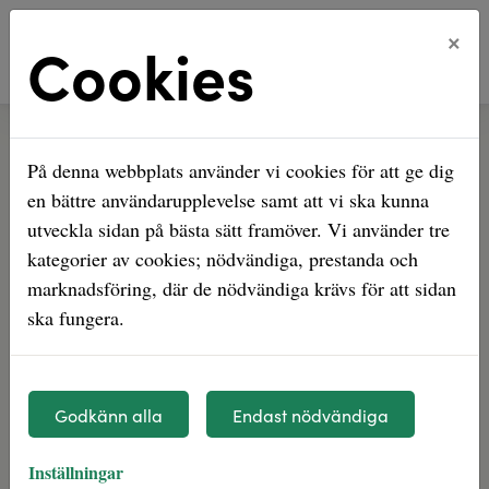
×
Cookies
Hem
Om Tyresö
På denna webbplats använder vi cookies för att ge dig
Vackra, trygga Tyresö
en bättre användarupplevelse samt att vi ska kunna
utveckla sidan på bästa sätt framöver. Vi använder tre
Stora friluftsområden och fina naturreservat
kategorier av cookies; nödvändiga, prestanda och
på två mils avstånd från Stockholms city – det
marknadsföring, där de nödvändiga krävs för att sidan
är inte konstigt att 50 000 personer har valt
ska fungera.
att bo i denna
attraktiva kommun
.
Godkänn alla
Endast nödvändiga
Inställningar