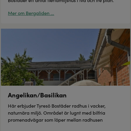
Bostäder ett antal flerfamiljshus i två och tre plan.
Mer om Bergaliden ...
Angelikan/Basilikan
Här erbjuder Tyresö Bostäder radhus i vacker,
naturnära miljö. Området är lugnt med bilfria
promenadvägar som löper mellan radhusen