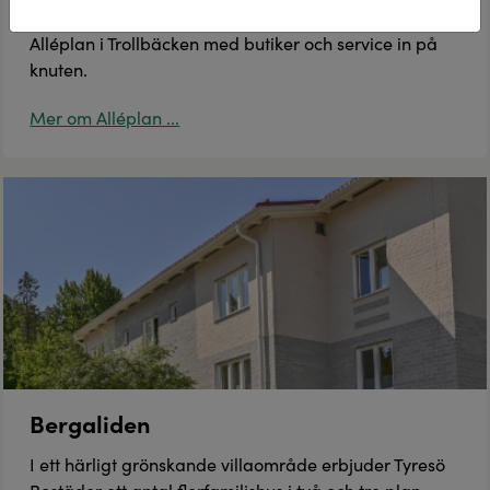
Tyresö Bostäder erbjuder ett bekvämt boende mitt på
Alléplan i Trollbäcken med butiker och service in på
knuten.
Mer om Alléplan ...
Bergaliden
I ett härligt grönskande villaområde erbjuder Tyresö