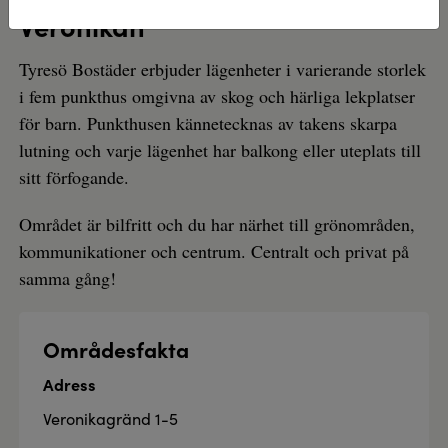
Veronikan
Tyresö Bostäder erbjuder lägenheter i varierande storlek
i fem punkthus omgivna av skog och härliga lekplatser
för barn. Punkthusen kännetecknas av takens skarpa
lutning och varje lägenhet har balkong eller uteplats till
sitt förfogande.
Området är bilfritt och du har närhet till grönområden,
kommunikationer och centrum. Centralt och privat på
samma gång!
Områdesfakta
Adress
Veronikagränd 1-5