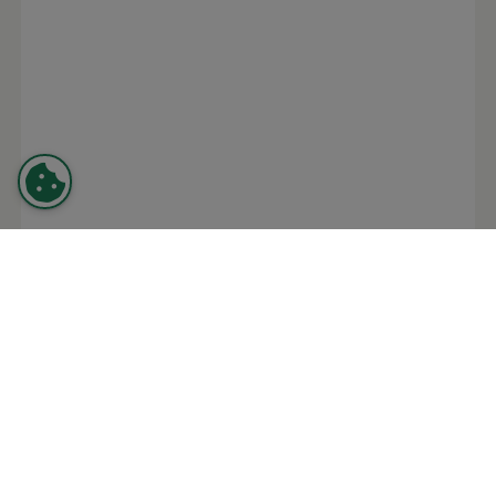
Tyresö Bostäder AB