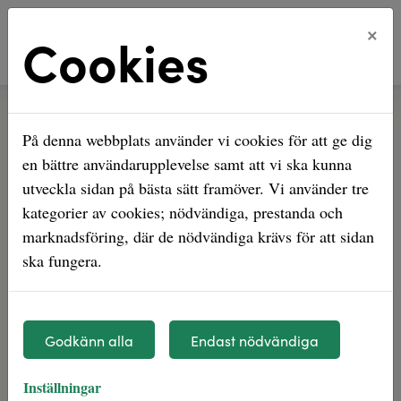
×
Cookies
Hem
Leva och bo
Nycklar och nyckelbrickor
På denna webbplats använder vi cookies för att ge dig
Nycklar och nyckelbrickor
en bättre användarupplevelse samt att vi ska kunna
utveckla sidan på bästa sätt framöver. Vi använder tre
Det allra bästa är såklart att hålla reda på
kategorier av cookies; nödvändiga, prestanda och
sina nycklar och nyckelbrickor. Men tappar du
marknadsföring, där de nödvändiga krävs för att sidan
bort dem finns hjälp att få!
ska fungera.
Behöver du nya nycklar till din lägenhet gör du en
nyckelbeställning via
Mina sidor
eller besöker vårt
Godkänn alla
Endast nödvändiga
kontor.
Tyresö Lås
i Trollbäckens Centrum tillverkar nya
lägenhetsnycklar. Vid nytillverkning hos Tyresö Lås
Inställningar