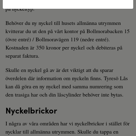
kostar nycklarna mellan 350 och 500 kronor, beroende
på nyckeltyp.
Behöver du ny nyckel till husets allmänna utrymmen
kvitterar du ut den på vårt kontor på Bollmorabacken 15
(övre entré) / Bollmoravägen 119 (nedre entré).
Kostnaden är 350 kronor per nyckel och debiteras på
separat faktura.
Skulle en nyckel gå av är det viktigt att du sparar
överdelen där information om nyckeln finns. Tyresö Lås
kan då göra en ny nyckel med samma numrering som
den trasiga har och din låscylinder behöver inte bytas.
Nyckelbrickor
I några av våra områden har vi nyckelbrickor i stället för
nycklar till allmänna utrymmen. Skulle du tappa en