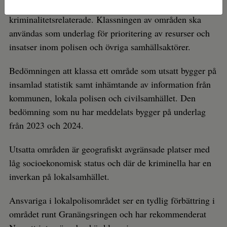
områden som har problem, både socioekonomiska och
kriminalitetsrelaterade. Klassningen av områden ska
användas som underlag för prioritering av resurser och
insatser inom polisen och övriga samhällsaktörer.
Bedömningen att klassa ett område som utsatt bygger på
insamlad statistik samt inhämtande av information från
kommunen, lokala polisen och civilsamhället. Den
bedömning som nu har meddelats bygger på underlag
från 2023 och 2024.
Utsatta områden är geografiskt avgränsade platser med
låg socioekonomisk status och där de kriminella har en
inverkan på lokalsamhället.
Ansvariga i lokalpolisområdet ser en tydlig förbättring i
området runt Granängsringen och har rekommenderat