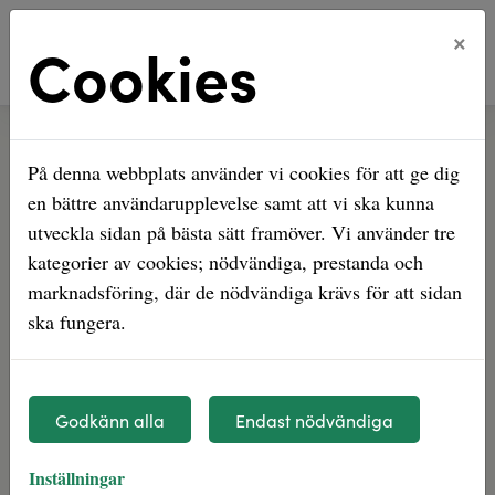
×
Cookies
Hem
Nyhetsarkiv
Utsatt område utpekat i Tyresö
På denna webbplats använder vi cookies för att ge dig
Utsatt område utpekat i
en bättre användarupplevelse samt att vi ska kunna
Tyresö
utveckla sidan på bästa sätt framöver. Vi använder tre
kategorier av cookies; nödvändiga, prestanda och
Uppdaterad information 2025-12-12
marknadsföring, där de nödvändiga krävs för att sidan
ska fungera.
Polisens nationella operativa avdelning (Noa), har
klassat ett område runt Granängsringen som ett utsatt
område.
Godkänn alla
Endast nödvändiga
Noa upprättar vartannat år en nationell lägesbild över
utsatta områden. Syftet är att få en samlad bild av vilka
Inställningar