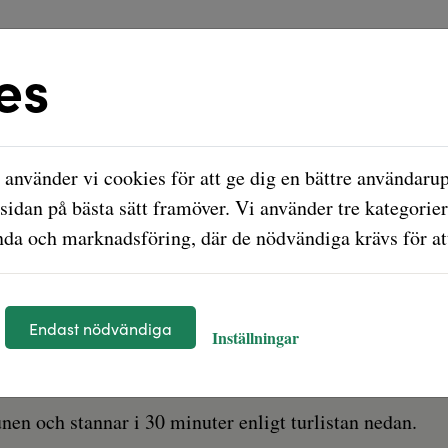
es
använder vi cookies för att ge dig en bättre användarup
sidan på bästa sätt framöver. Vi använder tre kategorier
mling
da och marknadsföring, där de nödvändiga krävs för att
 till Mobila julgransinsamlingen, som b
Endast nödvändiga
Inställningar
nen och stannar i 30 minuter enligt turlistan nedan.