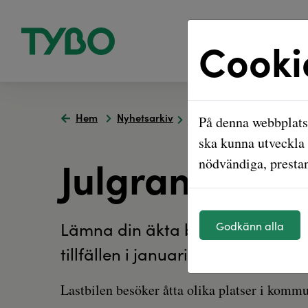
Cooki
Hem
Nyhetsarkiv
Julgransinsamling
På denna webbplats 
ska kunna utveckla 
Julgransinsa
nödvändiga, prestan
Lämna din äkta barrande julgran
Godkänn alla
tillfällen i januari.
Lastbilen besöker åtta olika platser i kommu