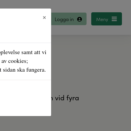
×
Logga in
plevelse samt att vi
 av cookies;
 sidan ska fungera.
esöker kommunen vid fyra