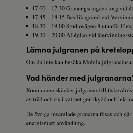
17.00 – 17.30 Granängsringens torg vid å
17.45 – 18.15 Basilikagränd vid återvinni
18.30 – 19.00 Studiovägen 8 utanför Flex
19.30 – 20.00 Alléplan vid återvinningsst
Lämna julgranen på kretslop
Om du inte kan besöka Mobila julgransinsaml
Vad händer med julgranarna
Kommunen skänker julgranar till fiskevårdsf
av träd och ris i vattnet ger skydd och lek- o
De övriga insamlade granarna flisas och går 
energismart användning.