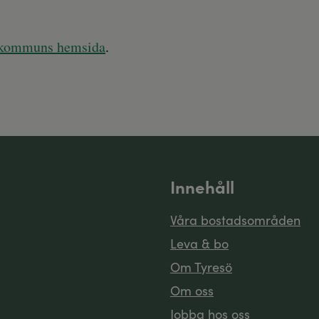
ö kommuns hemsida
.
Innehåll
Våra bostadsområden
Leva & bo
Om Tyresö
Om oss
Jobba hos oss