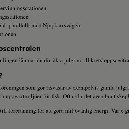
tervinningsstationen
ngsstationen
plåt parallellt med Njupkärrsvägen
ationen
pscentralen
ingen lämnar du din äkta julgran till kretsloppscentral
?
öreningen som gör risvasar av exempelvis gamla julgran
ch uppväxtmiljöer för fisk. Ofta blir det även bra fiskepl
till förbränning för att göra miljövänlig energi. Varje 