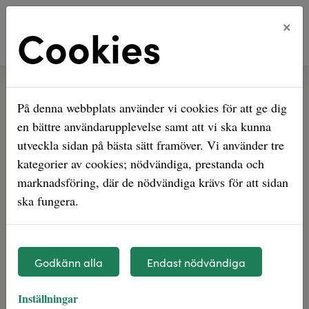
×
Cookies
Hem
Nyhetsarkiv
Nu rustar vi upp Granängstorget
På denna webbplats använder vi cookies för att ge dig
Nu rustar vi upp
en bättre användarupplevelse samt att vi ska kunna
Granängstorget
utveckla sidan på bästa sätt framöver. Vi använder tre
kategorier av cookies; nödvändiga, prestanda och
marknadsföring, där de nödvändiga krävs för att sidan
Tillsammans med kommunen genomför vi
ska fungera.
flera åtgärder för att göra Granängstorget
till en tryggare och trevligare mötesplats.
Arbetet beräknas vara klart augusti 2026.
Godkänn alla
Endast nödvändiga
Planerade arbeten
Inställningar