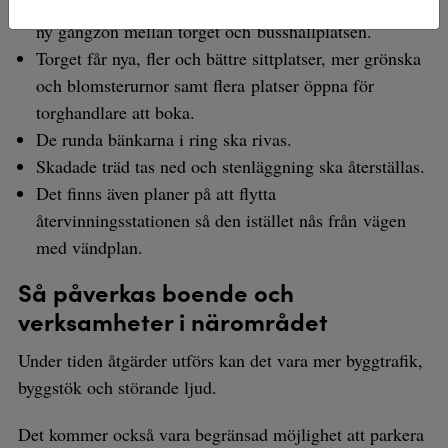
Parkeringsytan ska minskas för att göra plats för en
ny gångzon mellan torget och busshållplatsen.
Torget får nya, fler och bättre sittplatser, mer grönska
och blomsterurnor samt flera platser öppna för
torghandlare att boka.
De runda bänkarna i ring ska rivas.
Skadade träd tas ned och stenläggning ska återställas.
Det finns även planer på att flytta
återvinningsstationen så den istället nås från vägen
med vändplan.
Så påverkas boende och
verksamheter i närområdet
Under tiden åtgärder utförs kan det vara mer byggtrafik,
byggstök och störande ljud.
Det kommer också vara begränsad möjlighet att parkera