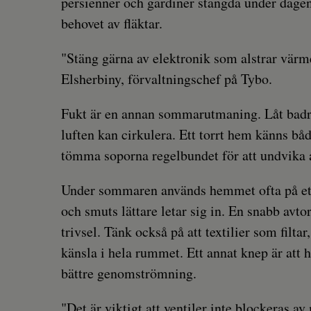
persienner och gardiner stängda under dagen
behovet av fläktar.
"Stäng gärna av elektronik som alstrar värme
Elsherbiny, förvaltningschef på Tybo.
Fukt är en annan sommarutmaning. Låt badrumm
luften kan cirkulera. Ett torrt hem känns båd
tömma soporna regelbundet för att undvika a
Under sommaren används hemmet ofta på ett a
och smuts lättare letar sig in. En snabb avt
trivsel. Tänk också på att textilier som fil
känsla i hela rummet. Ett annat knep är att h
bättre genomströmning.
"Det är viktigt att ventiler inte blockeras av