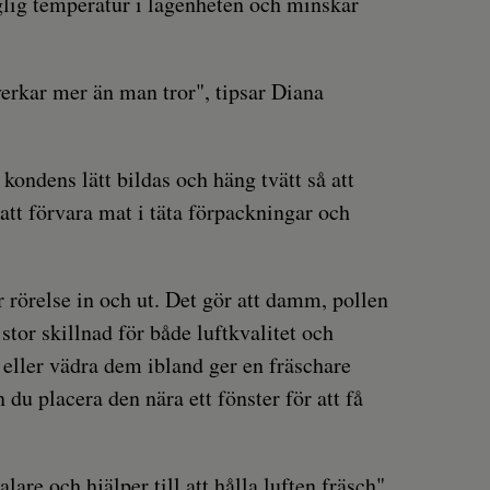
glig temperatur i lägenheten och minskar
verkar mer än man tror", tipsar Diana
ondens lätt bildas och häng tvätt så att
 att förvara mat i täta förpackningar och
rörelse in och ut. Det gör att damm, pollen
tor skillnad för både luftkvalitet och
a eller vädra dem ibland ger en fräschare
du placera den nära ett fönster för att få
lare och hjälper till att hålla luften fräsch",