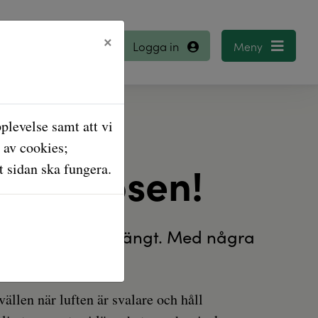
×
Logga in
plevelse samt att vi
 av cookies;
ästa tipsen!
 sidan ska fungera.
e varmt och instängt. Med några
gen.
ällen när luften är svalare och håll