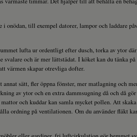
s varmaste timmar. Det hjälper till att behålla en beha
 i onödan, till exempel datorer, lampor och laddare på
et lufta ur ordentligt efter dusch, torka av ytor där k
e svalare och är mer lättstädat. I köket kan du tänka på
tt värmen skapar otrevliga dofter.
nnat sätt, fler öppna fönster, mer matlagning och mer 
orkning av ytor och en extra dammsugning då och då gör s
tar, mattor och kuddar kan samla mycket pollen. Att skak
ålla ordning på ventilationen. Om du använder fläkt kan 
 möbler eller gardiner, fri luftcirkulation gör hemmet sva