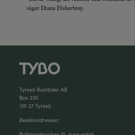
säger Diana Elsherbiny.
Tyresö Bostäder AB
Box 235
135 27 Tyresö
Besöksadresser:
Bollmorabacken 15, övre entré