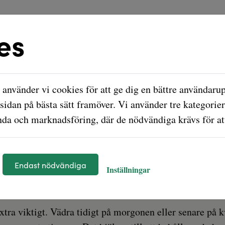
es
 har bästa tipsen!
använder vi cookies för att ge dig en bättre användarup
sidan på bästa sätt framöver. Vi använder tre kategorier
lt inne - vi har b
da och marknadsföring, där de nödvändiga krävs för att
rme men inomhus kan det snabbt bli båd
Endast nödvändiga
Inställningar
heten sval, fräsch och trivsam hela säson
tra viktigt. Vädra tidigt på morgonen eller senare på kv